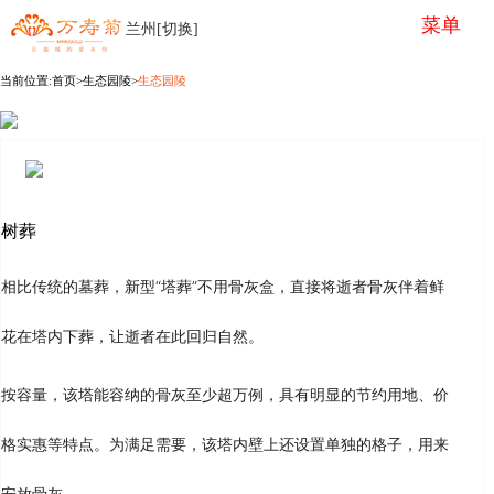
菜单
兰州[切换]
当前位置:
首页
>生态园陵>
生态园陵
树葬
相比传统的墓葬，新型“塔葬”不用骨灰盒，直接将逝者骨灰伴着鲜
花在塔内下葬，让逝者在此回归自然。
按容量，该塔能容纳的骨灰至少超万例，具有明显的节约用地、价
格实惠等特点。为满足需要，该塔内壁上还设置单独的格子，用来
安放骨灰。