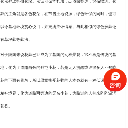
花坛葬上种植花朵。坛位可循环利用，占地面积少，价格经济。花
葬的主角就是各色花朵，在节省土地资源，绿色环保的同时，也可
以令墓地环境赏心悦目，并充满关怀情感。与此相似的绿色殡葬还
有草坪葬等葬法。
对于陵园来说花葬已经成为了墓园的别样景观，它不再是传统的墓
地，化为了道路两旁的鲜艳小花，若是无人提醒或许很多人不知晓
花的下面有骨灰，所以愿意接受花葬的人本身就有一种低调沉稳的
精神境界，化为道路两旁边的无名小花，为路过的人带来阵阵温润
花香。